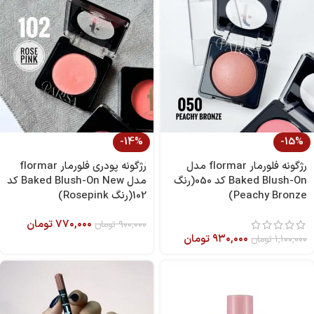
-14%
-15%
رژگونه فلورمار flormar مدل
رژگونه پودری فلورمار flormar
Baked Blush-On کد 050(رنگ
مدل Baked Blush-On New کد
Peachy Bronze)
102(رنگ Rosepink)
۷۷۰,۰۰۰
تومان
۹۰۰,۰۰۰
تومان
۹۳۰,۰۰۰
تومان
۱,۱۰۰,۰۰۰
تومان