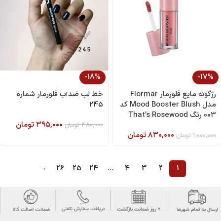
-18%
-17%
رژگونه مایع فلورمار Flormar
خط لب ضدآب فلورمار شماره
مدل Mood Booster Blush کد
245
003 رنگ That’s Rosewood
۳۹۵,۰۰۰
تومان
۴۸۰,۰۰۰
تومان
۸۳۰,۰۰۰
تومان
۱,۰۰۰,۰۰۰
تومان
→
26
25
24
…
4
3
2
1