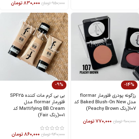
۸۳۰,۰۰۰
تومان
۹۵۰,۰۰۰
تومان
-9%
-14%
رژگونه پودری فلورمار flormar
بی بی کرم مات کننده SPF25
مدل Baked Blush-On New کد
فلورمار flormar مدل
107(رنگ Peachy Brown)
Mattifying BB Cream کد
001(رنگ Fair)
۷۷۰,۰۰۰
تومان
۹۰۰,۰۰۰
تومان
۸۶۰,۰۰۰
تومان
۹۴۰,۰۰۰
تومان