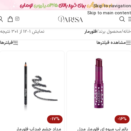
Skip to navigation
Skip to main content
خانه
/
محصول برند
/
فلورمار
نمایش 1–12 از 301 نتیجه
مشاهده فیلترها
فیلترها
-17%
-16%
بالم لب میوه ای فلورمار مدل
مداد چشم ضدآب فلورمار