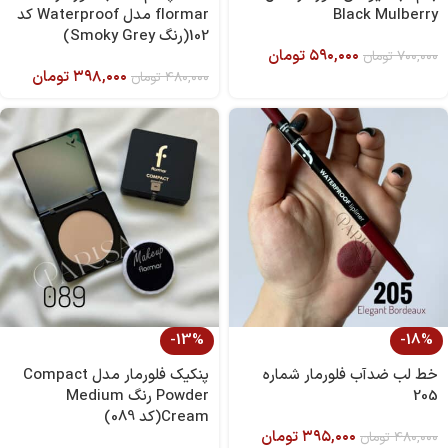
Black Mulberry
flormar مدل Waterproof کد
102(رنگ Smoky Grey)
۵۹۰,۰۰۰
تومان
۷۰۰,۰۰۰
تومان
۳۹۸,۰۰۰
تومان
۴۸۰,۰۰۰
تومان
-13%
-18%
خط لب ضدآب فلورمار شماره
پنکیک فلورمار مدل Compact
205
Powder رنگ Medium
Cream(کد 089)
۳۹۵,۰۰۰
تومان
۴۸۰,۰۰۰
تومان