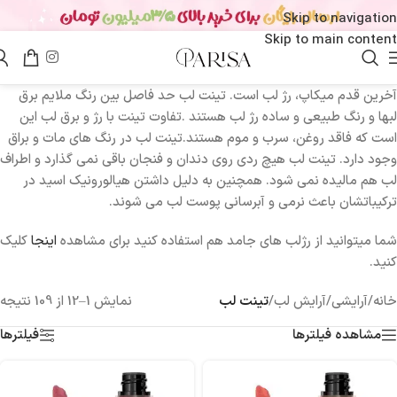
Skip to navigation
Skip to main content
آخرین قدم میکاپ، رژ لب است. تینت لب حد فاصل بین رنگ ملایم برق
لبها و رنگ طبیعی و ساده رژ لب هستند .تفاوت تینت با رژ و برق لب این
است که فاقد روغن، سرب و موم هستند.تینت لب در رنگ های مات و براق
وجود دارد. تینت لب هیچ ردی روی دندان و فنجان باقی نمی گذارد و اطراف
لب هم مالیده نمی شود‌. همچنین به دلیل داشتن هیالورونیک اسید در
ترکیباتشان باعث نرمی و آبرسانی پوست لب می شوند‌‌.
شما میتوانید از رژلب های جامد هم استفاده کنید برای مشاهده
اینجا
کلیک
کنید.
خانه
/
آرایشی
/
آرایش لب
/
تینت لب
نمایش 1–12 از 109 نتیجه
مشاهده فیلترها
فیلترها