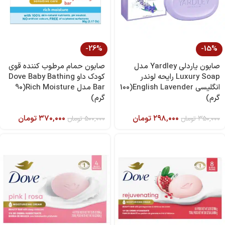
-26%
-15%
صابون یاردلی Yardley مدل
صابون حمام مرطوب کننده قوی
Luxury Soap رایحه لوندر
کودک داو Dove Baby Bathing
انگلیسی English Lavender(100
Bar مدل Rich Moisture(90
گرم)
گرم)
۲۹۸,۰۰۰
تومان
۳۷۰,۰۰۰
تومان
۳۵۰,۰۰۰
تومان
۵۰۰,۰۰۰
تومان