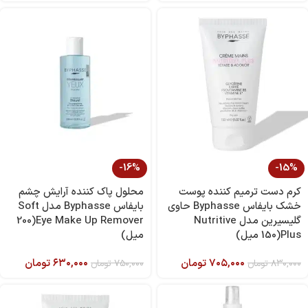
-16%
-15%
کرم دست ترمیم کننده پوست
محلول پاک کننده آرایش چشم
خشک بایفاس Byphasse حاوی
بایفاس Byphasse مدل Soft
گلیسیرین مدل Nutritive
Eye Make Up Remover(200
Plus(150 میل)
میل)
۷۰۵,۰۰۰
تومان
۶۳۰,۰۰۰
تومان
۸۳۰,۰۰۰
تومان
۷۵۰,۰۰۰
تومان