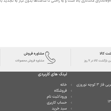
رژلب مایع مات 24 ساعته پاستل PASTEL مدل Daylong Lipcolor Kissproofدارای ماندگاری بالا است و به راحتی تا س
شت کالا
مشاوره فروش
بازگشت کالا در 7 روز
مشاوره فروش محصولات
لینک های کاربردی
آدرس: تهران تهرانسر غربی فاز ۳ کوچه نوروزی
خانه
فروشگاه
ورود/ثبت نام
حساب کاربری
سبد خرید