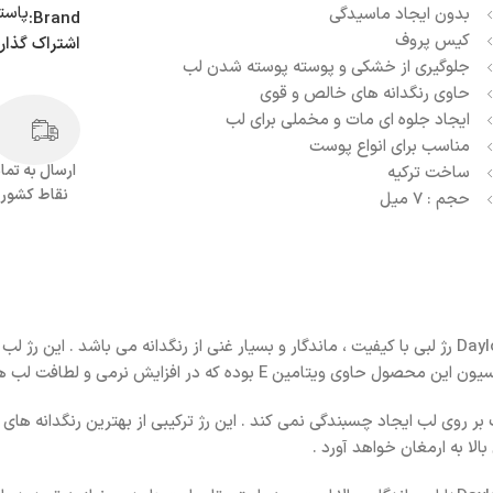
پاست
بدون ایجاد ماسیدگی
Brand:
کیس پروف
اشتراک گذار
جلوگیری از خشکی و پوسته پوسته شدن لب
حاوی رنگدانه های خالص و قوی
ایجاد جلوه ای مات و مخملی برای لب
مناسب برای انواع پوست
ارسال به تما
ساخت ترکیه
نقاط کشور
حجم : 7 میل
رژلب مایع مات 24 ساعته پاستل PASTEL مدل Daylong Lipcolor Kissproof رژ لبی با کیفیت ، ماندگار و بسیار غنی 
 در افزایش نرمی و لطافت لب ها نقش بسزایی دارد .
ز مصرف بر روی لب ایجاد چسبندگی نمی کند . این رژ ترکیبی از بهترین رنگدان
لا به ارمغان خواهد آورد .