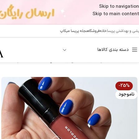
Skip to navigation
Skip to main content
ایشی و بهداشتی پریسا
خانه
فروشگاه
مجله پریسا میکاپ
دسته بندی کالاها
خانه
/
آرایشی
/
آرایش لب
/
رژ لب مایع
/
رژلب مایع مات 24 ساعته پاستل PASTEL مدل Daylong Lipcolor Kissproof کد 43
-25%
ناموجود