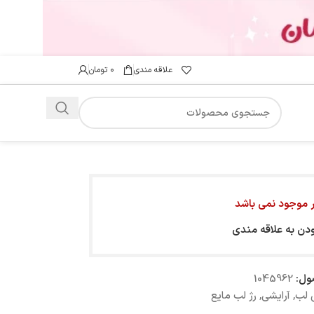
علاقه مندی
۰
تومان
ار موجود نمی باشد
ودن به علاقه مندی
ول:
1045962
 لب
,
آرایشی
,
رژ لب مایع