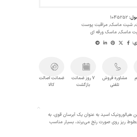
ول:
1045252
,
شیت ماسک
,
مراقبت پوست
ت ماسک
,
ماسک ورقه ای
ی:
م
مشاوره فروش
7 روز ضمانت
ضمانت اصالت
تلفنی
بازگشت
کالا
هیالورونیک اسید به عنوان یک آبرسان قوی، به
طوط ریز روی صورت رنج می‌برند، بسیار مناسب