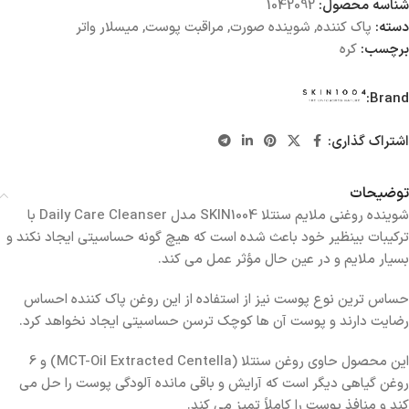
شناسه محصول:
1042092
دسته:
پاک کننده
,
شوینده صورت
,
مراقبت پوست
,
میسلار واتر
برچسب:
کره
Brand:
اشتراک گذاری:
توضیحات
شوینده روغنی ملایم سنتلا SKIN1004 مدل Daily Care Cleanser با
ترکیبات بینظیر خود باعث شده است که هیچ گونه حساسیتی ایجاد نکند و
بسیار ملایم و در عین حال مؤثر عمل می کند.
حساس ترین نوع پوست نیز از استفاده از این روغن پاک کننده احساس
رضایت دارند و پوست آن ها کوچک ترسن حساسیتی ایجاد نخواهد کرد.
این محصول حاوی روغن سنتلا (MCT-Oil Extracted Centella) و 6
روغن گیاهی دیگر است که آرایش و باقی مانده آلودگی پوست را حل می
کند و منافذ پوست را کاملاً تمیز می کند.