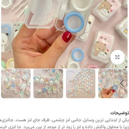
بزرگنمایی تصویر
توضیحات
یکی از ابتدایی ترین وسایل جانبی لنز چشمی، ظرف جای لنز هست. جالنزی‌ها ا