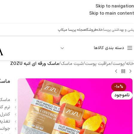
Skip to navigation
Skip to main content
ایشی و بهداشتی پریسا
خانه
فروشگاه
مجله پریسا میکاپ
دسته بندی کالاها
خانه
/
پوست
/
مراقبت پوست
/
شیت ماسک
/
ماسک ورقه ای انبه ZOZU
ماسک و
-10%
ناموجود
ماسک ور
نرم کن
کنترل
تغذیه
جوانس