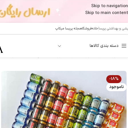
Skip to navigation
Skip to main content
ایشی و بهداشتی پریسا
خانه
فروشگاه
مجله پریسا میکاپ
دسته بندی کالاها
خانه
/
پوست
/
مراقبت پوست
/
آبرسان
/
فروش عمده پک 9 عددی آبرسان‌های فارم استی
-18%
ناموجود