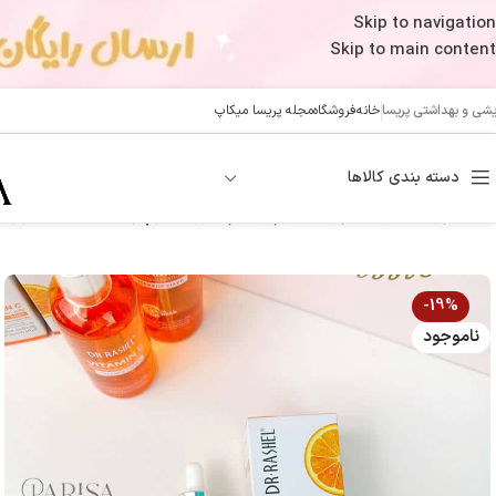
Skip to navigation
Skip to main content
ایشی و بهداشتی پریسا
خانه
فروشگاه
مجله پریسا میکاپ
دسته بندی کالاها
خانه
/
پوست
/
مراقبت پوست
/
کرم و سرم صورت
/
سرم ویتامین سی دکتر راشل(50 م
-19%
ناموجود