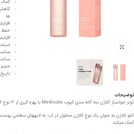
کمک ب
کاهش 
ها
افزای
حفظ ر
افزای
استحک
بزرگنمایی تصویر
مناسب
ساخت 
حجم : 140 م
تاریخ انق
توضیحات
تونر جوانساز کلاژن سه گانه مدی کیوب Medicube با بهره گیری از 3 نوع کلاژن هیدرولیز شده، آتلو کلاژن و کلاژن محلول موجب افزایش خاصیت ارتجاعی و در نتیجه جوانسازی کامل پوست می شود.
آتلو کلاژن به عنوان یک نوع کلاژن محلول در آب، به لایههای سطحی پوست
کمک میکند.