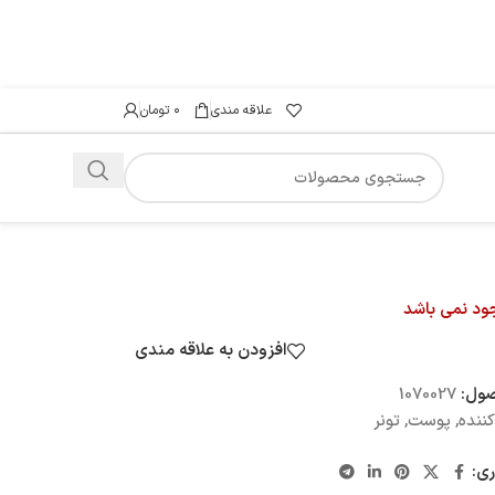
علاقه مندی
۰
تومان
جود نمی باشد
افزودن به علاقه مندی
صول:
1070027
ننده
,
پوست
,
تونر
ری: