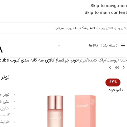
Skip to navigation
Skip to main content
ایشی و بهداشتی پریسا
خانه
فروشگاه
مجله پریسا میکاپ
دسته بندی کالاها
خانه
/
پوست
/
پاک کننده
/
تونر
/
تونر جوانساز کلاژن سه گانه مدی کیوب Medicube
تونر ج
-14%
ناموجود
تونر جو
غنی شد
حاوی ه
گلیسی
افزای