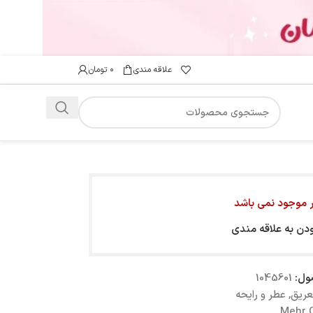
علاقه مندی
۰
تومان
ار موجود نمی باشد
ودن به علاقه مندی
ول:
1045601
عریق
,
عطر و رایحه
Mehr O