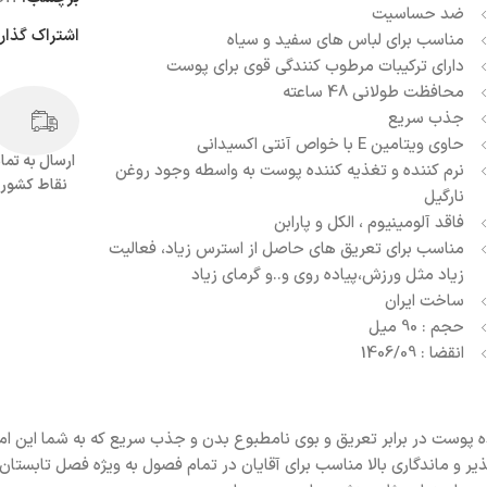
ضد حساسیت
اشتراک گذار
مناسب برای لباس های سفید و سیاه
دارای ترکیبات مرطوب کنندگی قوی برای پوست
محافظت طولانی 48 ساعته
جذب سریع
حاوی ویتامین E با خواص آنتی اکسیدانی
ارسال به تما
نرم کننده و تغذیه کننده پوست به واسطه وجود روغن
نقاط کشور
نارگیل
فاقد آلومینیوم ، الکل و پارابن
مناسب برای تعریق های حاصل از استرس زیاد، فعالیت
زیاد مثل ورزش،پیاده روی و..و گرمای زیاد
ساخت ایران
حجم : 90 میل
انقضا : 1406/09
 48 ساعته آمبرلا مدل Wild Invisible محافظت کننده پوست در برابر تعریق و بوی نامطبوع بدن و جذب س
 و ماندگاری بالا مناسب برای آقایان در تمام فصول به ویژه فصل تابستان م