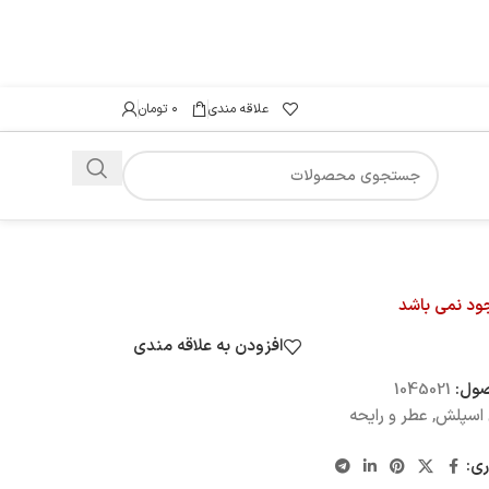
علاقه مندی
۰
تومان
جود نمی باشد
افزودن به علاقه مندی
صول:
1045021
 اسپلش
,
عطر و رایحه
ری: