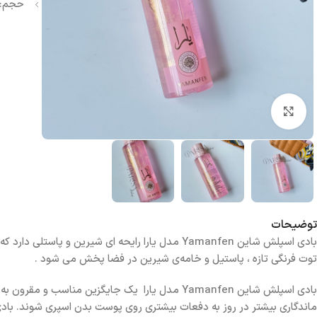
حجم: 250 می
بزرگنمایی تصویر
توضیحات
بادی اسپلش شاین Yamanfen مدل یارا رایحه ای شیر
توت‌ فرنگی تازه ، پاستیل و خامه‌ی شیرین در فضا پخش می شود .
بادی اسپلش شاین Yamanfen مدل یارا یک جایگزین م
ماندگاری بیشتر در روز به دفعات بیشتری روی پوست بدن اسپری شوند. بادی اسپلش شاین Yamanfen مدل یارا بافتی غیر روغنی و رایح