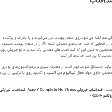
ضدآفتاب
کی
هم گفته می‌شود،روی سطح پوست قرار می‌گیرند و با انحراف و پراکنده
کردن پرتوهای UV از پوست، همچون یک مسدودکننده فیزیکی عمل می‌کنند. از آنجایی که ضد آفتاب‌های معدنی اشعه UV را در سطح پوست مسدود
ی UVA و UVB از فرد محافظت می‌کنند. همچنین به دلیل این که ضد آفتاب‌های معدنی یک سد یا مانع فیزیکی روی
ید تا این ضد آفتاب‌ها اثر کنند.
 در ضد آفتاب‌های معدنی نباید استنشاق شوند، بهتر است از مصرف اسپری و فرمولاسیون‌های پودری
ی معدنی حاوی مواد فعال
تیتانیوم دی اکسید
و
اکسید روی
یا ترکیبی از این د
است :
ضدآفتاب فیزیکی Axis-Y Complete No Stress
،
ضدآفتاب فیزیکی
و FRUDIA